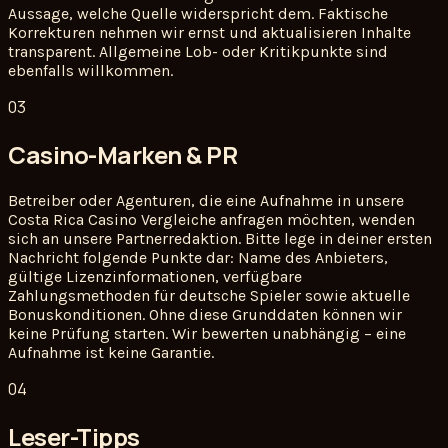
Aussage, welche Quelle widerspricht dem. Faktische
Korrekturen nehmen wir ernst und aktualisieren Inhalte
transparent. Allgemeine Lob- oder Kritikpunkte sind
ebenfalls willkommen.
03
Casino-Marken & PR
Betreiber oder Agenturen, die eine Aufnahme in unsere
Costa Rica Casino Vergleiche anfragen möchten, wenden
sich an unsere Partnerredaktion. Bitte lege in deiner ersten
Nachricht folgende Punkte dar: Name des Anbieters,
gültige Lizenzinformationen, verfügbare
Zahlungsmethoden für deutsche Spieler sowie aktuelle
Bonuskonditionen. Ohne diese Grunddaten können wir
keine Prüfung starten. Wir bewerten unabhängig – eine
Aufnahme ist keine Garantie.
04
Leser-Tipps