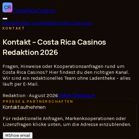
Costa Rica Casinos
Kontakt
Über uns
Redaktion
Top-Casinos
›
KONTAKT
Kontakt – Costa Rica Casinos
Redaktion 2026
Fragen, Hinweise oder Kooperationsanfragen rund um
Costa Rica Casinos? Hier findest du den richtigen Kanal.
Wir sind ein redaktionelles Team ohne Ladentheke – alles
läuft per E-Mail.
Volker Steinbach
Redaktion
·
August 2026
PRESSE & PARTNERSCHAFTEN
Kontakt aufnehmen
Für redaktionelle Anfragen, Markenkooperationen oder
Lizenzfragen klicke unten, um die Adresse einzublenden.
✉
Show email