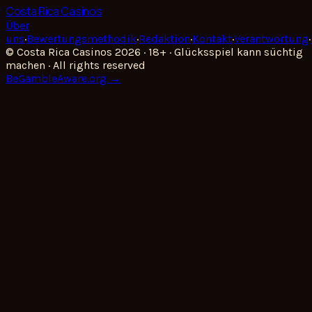
Costa Rica Casinos
Über
uns
·
Bewertungsmethodik
·
Redaktion
·
Kontakt
·
Verantwortung
·
© Costa Rica Casinos 2026 · 18+ · Glücksspiel kann süchtig
machen · All rights reserved
BeGambleAware.org →