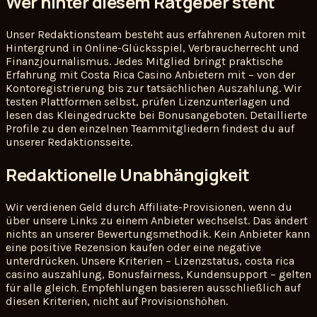
Wer hinter diesem Ratgeber steht
Unser Redaktionsteam besteht aus erfahrenen Autoren mit
Hintergrund in Online-Glücksspiel, Verbraucherrecht und
Finanzjournalismus. Jedes Mitglied bringt praktische
Erfahrung mit Costa Rica Casino Anbietern mit – von der
Kontoregistrierung bis zur tatsächlichen Auszahlung. Wir
testen Plattformen selbst, prüfen Lizenzunterlagen und
lesen das Kleingedruckte bei Bonusangeboten. Detaillierte
Profile zu den einzelnen Teammitgliedern findest du auf
unserer Redaktionsseite.
Redaktionelle Unabhängigkeit
Wir verdienen Geld durch Affiliate-Provisionen, wenn du
über unsere Links zu einem Anbieter wechselst. Das ändert
nichts an unserer Bewertungsmethodik. Kein Anbieter kann
eine positive Rezension kaufen oder eine negative
unterdrücken. Unsere Kriterien – Lizenzstatus, costa rica
casino auszahlung, Bonusfairness, Kundensupport – gelten
für alle gleich. Empfehlungen basieren ausschließlich auf
diesen Kriterien, nicht auf Provisionshöhen.